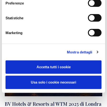
Preferenze
Il 18 e 19 novembre 2025, BV Hotels & Resorts sarà presente a
Matera per partecipare al ROOTS – Borsa Internazionale del
Statistiche
CONTINUA A LEGGERE >
Marketing
Mostra dettagli
Accetta tutti i cookie
Usa solo i cookie necessari
BV Hotels & Resorts al WTM 2025 di Londra