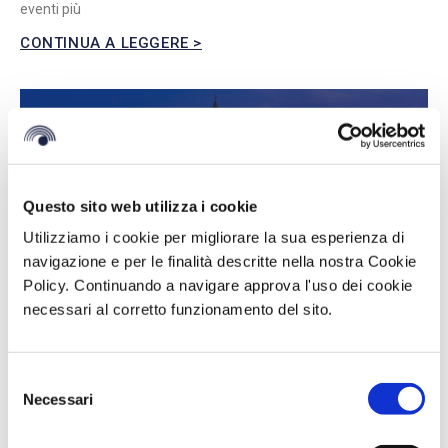
eventi più
CONTINUA A LEGGERE >
Questo sito web utilizza i cookie
Utilizziamo i cookie per migliorare la sua esperienza di
navigazione e per le finalità descritte nella nostra Cookie
Policy. Continuando a navigare approva l'uso dei cookie
necessari al corretto funzionamento del sito.
Selezione
BV Hotels & Resorts al ROOTS 2025 di
Necessari
del
Matera
consenso
Novembre 17, 2025