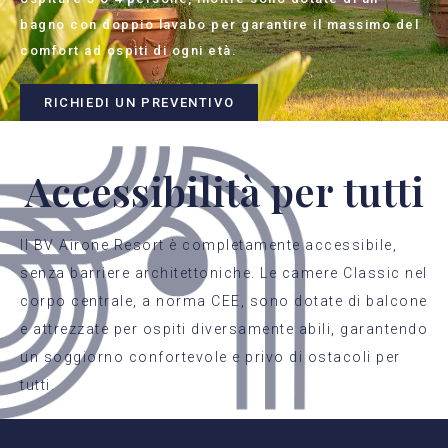
bagno con doppio lavabo per garantire il massimo del
comfort ad ospiti di ogni età.
RICHIEDI UN PREVENTIVO
Accessibilità per tutti
Il BV Airone Resort è completamente accessibile,
senza barriere architettoniche. Le camere Classic nel
corpo centrale, a norma CEE, sono dotate di balcone
e attrezzate per ospiti diversamente abili, garantendo
un soggiorno confortevole e privo di ostacoli per
tutti.