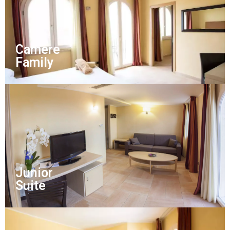
Camere
Family
Junior
Suite