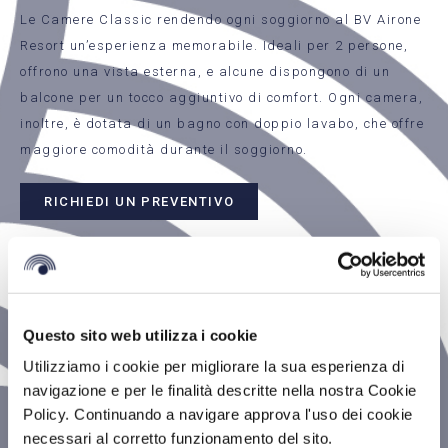
Le Camere Classic rendendo ogni soggiorno al BV Airone
Resort un’esperienza memorabile. Ideali per 2 persone,
offrono una vista esterna, e alcune dispongono di un
balcone per un tocco aggiuntivo di comfort. Ogni camera,
inoltre, è dotata di un bagno con doppio lavabo, che offre
maggiore comodità durante il soggiorno.
RICHIEDI UN PREVENTIVO
ELEGANZA&COMFORT
Questo sito web utilizza i cookie
Utilizziamo i cookie per migliorare la sua esperienza di
navigazione e per le finalità descritte nella nostra Cookie
Policy. Continuando a navigare approva l'uso dei cookie
necessari al corretto funzionamento del sito.