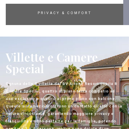
PRIVACY & COMFORT
Villette e Camere
Special
Ognuna delle 8 villette del BV Airone Resort ospita 8
Camere Special, quattro al piano terra con patio ad
uso esclusivo e quattro al primo piano con balcone.
Queste sistemazioni offrono un contatto diretto con la
natura circostante, garantendo maggiore privacy e
tranquillità e sono perfette per le famiglie, potendo
ospitare 3 o 4 persone, inoltre sono dotate di un