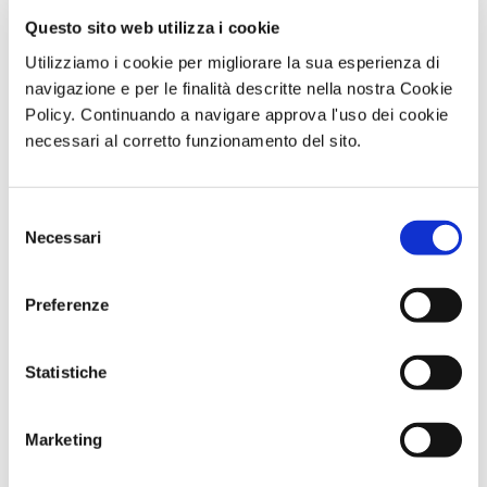
fede e tradizione
Questo sito web utilizza i cookie
Utilizziamo i cookie per migliorare la sua esperienza di
navigazione e per le finalità descritte nella nostra Cookie
Policy. Continuando a navigare approva l'uso dei cookie
necessari al corretto funzionamento del sito.
Selezione
Necessari
del
consenso
Preferenze
Statistiche
La Calabria, terra di antiche tradizioni e forte
spiritualità, durante il periodo natalizio si trasforma in
un luogo magico, dove le comunità locali celebrano le
Marketing
festività con eventi che uniscono fede, cultura e storia.