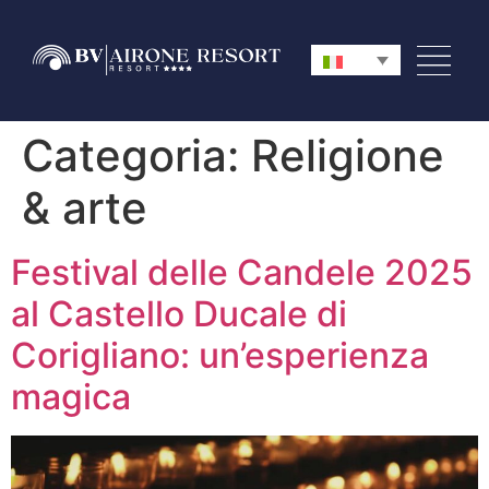
Categoria:
Religione
& arte
Festival delle Candele 2025
al Castello Ducale di
Corigliano: un’esperienza
magica