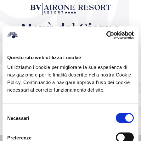
Menù del Giorno
Menu of the day
12 Luglio 2024/ 19th July 2024
Primi
Questo sito web utilizza i cookie
Utilizziamo i cookie per migliorare la sua esperienza di
navigazione e per le finalità descritte nella nostra Cookie
Pasta con la salsa
Policy. Continuando a navigare approva l'uso dei cookie
necessari al corretto funzionamento del sito.
pastle fjfjfjòsò
Selezione
Necessari
del
Scarica il PDF
consenso
Preferenze